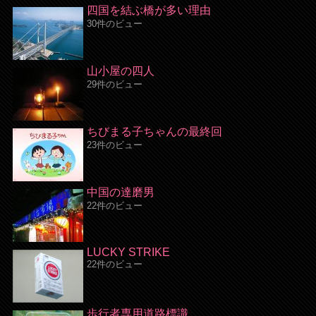
四国を結ぶ橋が多い理由
30件のビュー
山小屋の四人
29件のビュー
ちびまる子ちゃんの最終回
23件のビュー
中国の達磨男
22件のビュー
LUCKY STRIKE
22件のビュー
歩行者専用道路標識