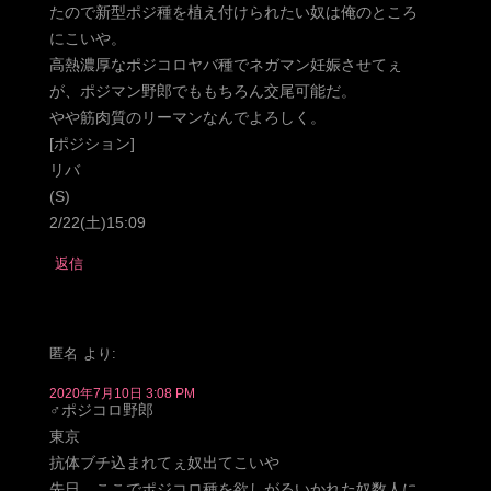
たので新型ポジ種を植え付けられたい奴は俺のところ
にこいや。
高熱濃厚なポジコロヤバ種でネガマン妊娠させてぇ
が、ポジマン野郎でももちろん交尾可能だ。
やや筋肉質のリーマンなんでよろしく。
[ポジション]
リバ
(S)
2/22(土)15:09
返信
匿名
より:
2020年7月10日 3:08 PM
♂ポジコロ野郎
東京
抗体ブチ込まれてぇ奴出てこいや
先日、ここでポジコロ種を欲しがるいかれた奴数人に