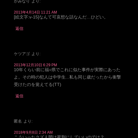
かみなり
より:
2013年4月14日 11:21 AM
[絵文字:v-15]なんて可哀想な話なんだ…ひどい。
返信
ケツアゴ
より:
2013年12月10日 6:29 PM
10年くらい前に福○県でこれに似た事件が実際にあった
よ。その時の犯人は中学生...私も同じ歳だったから衝撃
受けたのを覚えてる(TT)
返信
匿名
より:
2018年9月8日 2:34 AM
こういったクズ人間は死刑にしていいのでは？