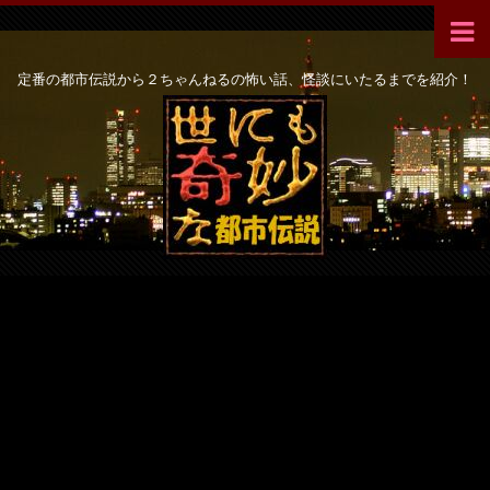
定番の都市伝説から２ちゃんねるの怖い話、怪談にいたるまでを紹介！