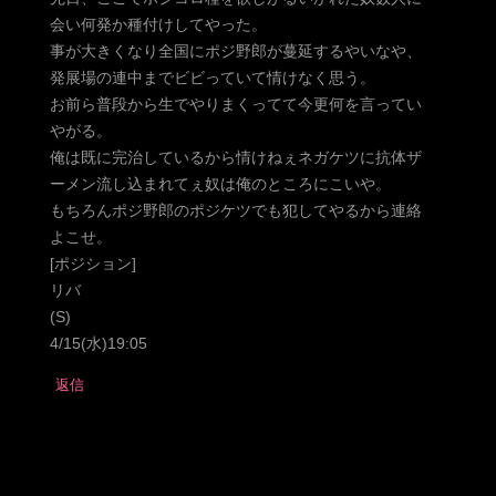
会い何発か種付けしてやった。
事が大きくなり全国にポジ野郎が蔓延するやいなや、
発展場の連中までビビっていて情けなく思う。
お前ら普段から生でやりまくってて今更何を言ってい
やがる。
俺は既に完治しているから情けねぇネガケツに抗体ザ
ーメン流し込まれてぇ奴は俺のところにこいや。
もちろんポジ野郎のポジケツでも犯してやるから連絡
よこせ。
[ポジション]
リバ
(S)
4/15(水)19:05
返信