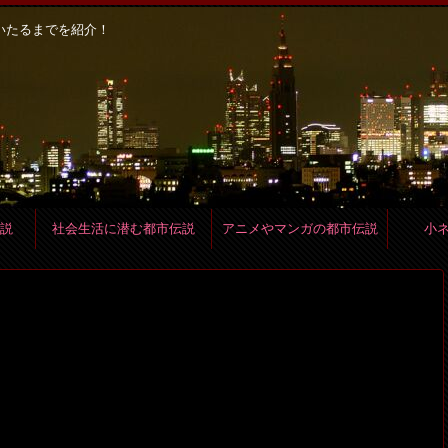
いたるまでを紹介！
説
社会生活に潜む都市伝説
アニメやマンガの都市伝説
小