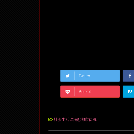
Twitter
Pocket
B!
-
社会生活に潜む都市伝説