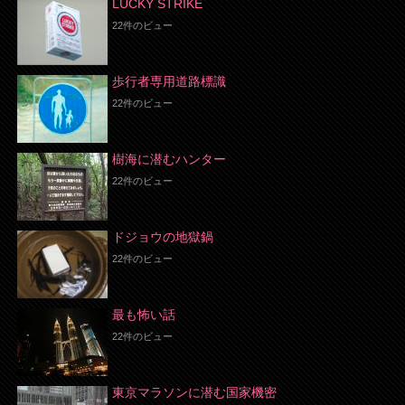
LUCKY STRIKE
22件のビュー
歩行者専用道路標識
22件のビュー
樹海に潜むハンター
22件のビュー
ドジョウの地獄鍋
22件のビュー
最も怖い話
22件のビュー
東京マラソンに潜む国家機密