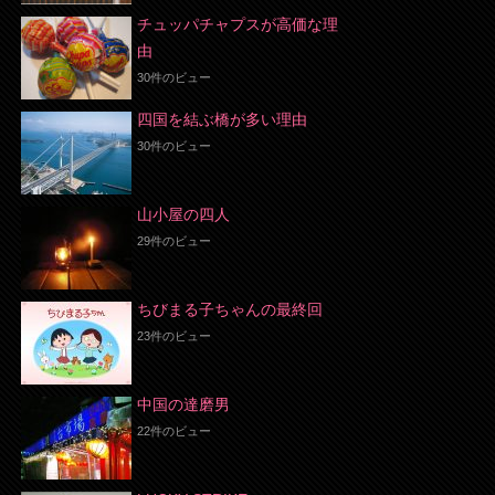
チュッパチャプスが高価な理
由
30件のビュー
四国を結ぶ橋が多い理由
30件のビュー
山小屋の四人
29件のビュー
ちびまる子ちゃんの最終回
23件のビュー
中国の達磨男
22件のビュー