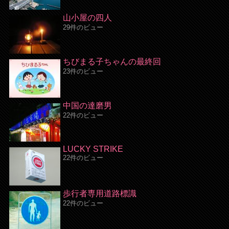
山小屋の四人
29件のビュー
ちびまる子ちゃんの最終回
23件のビュー
中国の達磨男
22件のビュー
LUCKY STRIKE
22件のビュー
歩行者専用道路標識
22件のビュー