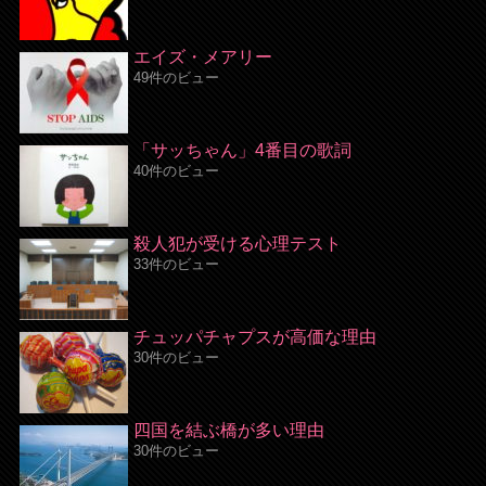
エイズ・メアリー
49件のビュー
「サッちゃん」4番目の歌詞
40件のビュー
殺人犯が受ける心理テスト
33件のビュー
チュッパチャプスが高価な理由
30件のビュー
四国を結ぶ橋が多い理由
30件のビュー