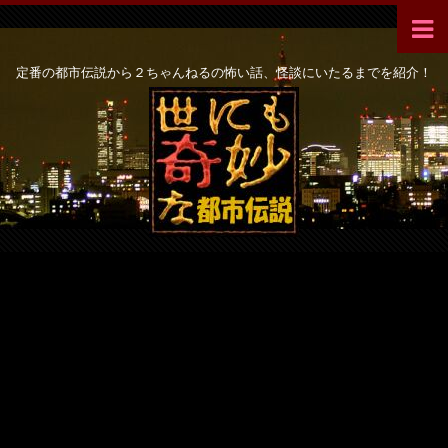
定番の都市伝説から２ちゃんねるの怖い話、怪談にいたるまでを紹介！