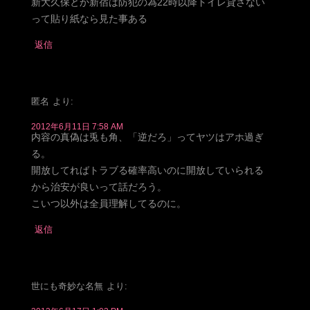
新大久保とか新宿は防犯の為22時以降トイレ貸さない
って貼り紙なら見た事ある
返信
匿名
より:
2012年6月11日 7:58 AM
内容の真偽は兎も角、「逆だろ」ってヤツはアホ過ぎ
る。
開放してればトラブる確率高いのに開放していられる
から治安が良いって話だろう。
こいつ以外は全員理解してるのに。
返信
世にも奇妙な名無
より: