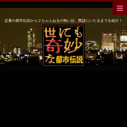
定番の都市伝説から２ちゃんねるの怖い話、怪談にいたるまでを紹介！