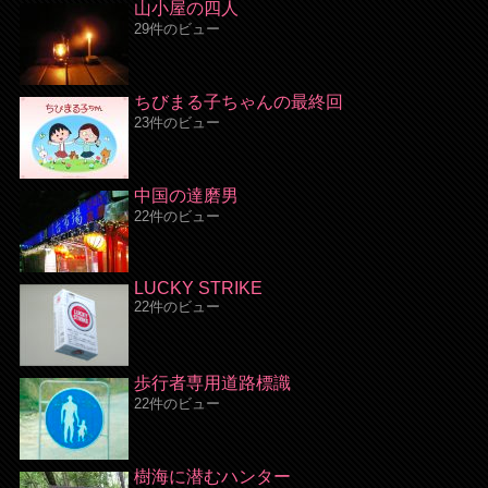
山小屋の四人
29件のビュー
ちびまる子ちゃんの最終回
23件のビュー
中国の達磨男
22件のビュー
LUCKY STRIKE
22件のビュー
歩行者専用道路標識
22件のビュー
樹海に潜むハンター