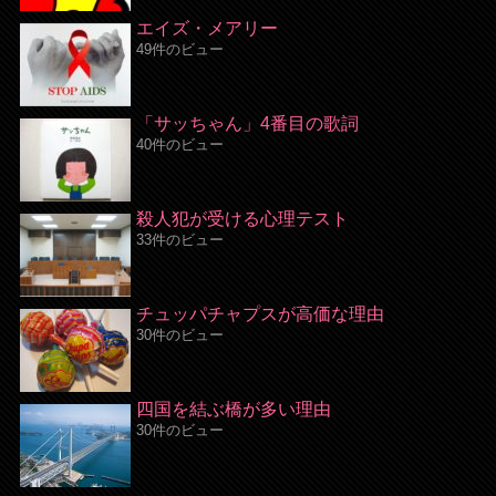
エイズ・メアリー
49件のビュー
「サッちゃん」4番目の歌詞
40件のビュー
殺人犯が受ける心理テスト
33件のビュー
チュッパチャプスが高価な理由
30件のビュー
四国を結ぶ橋が多い理由
30件のビュー