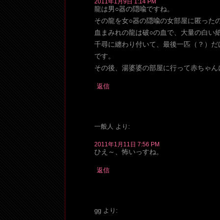
2011年1月9日 1:14 PM
龍は男○器の隠喩ですね。
その龍を女○器の隠喩の女部屋に匿ったの
血まみれの龍は破○の血で、大量の白い
千尋に纏わり付いて、最後一匹（？）だ
です。
その後、湯婆婆の部屋に行って赤ちゃん
返信
一般人
より:
2011年1月11日 7:56 PM
ひえ～、怖いっすね。
返信
gg
より: