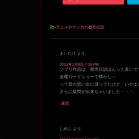
-
アニメやマンガの都市伝説
まいたけ
より:
2011年1月8日 7:16 PM
ジブリ作品は、都市伝説ほんっと多いで
金曜ロードショーで懐かし～
って昔の思い出に浸ってたけど、いやま
さらに疑問が出来ちゃいました・・・。
返信
しめじ
より: