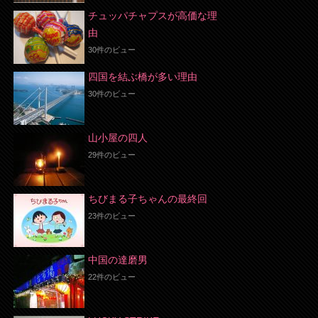
チュッパチャプスが高価な理
由
30件のビュー
四国を結ぶ橋が多い理由
30件のビュー
山小屋の四人
29件のビュー
ちびまる子ちゃんの最終回
23件のビュー
中国の達磨男
22件のビュー