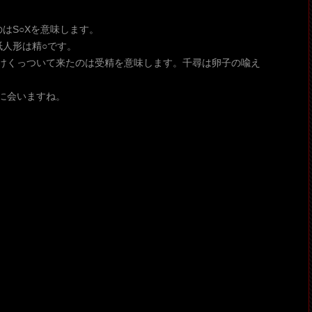
はS○Xを意味します。
紙人形は精○です。
けくっついて来たのは受精を意味します。千尋は卵子の喩え
に会いますね。