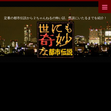
定番の都市伝説から２ちゃんねるの怖い話、怪談にいたるまでを紹介！