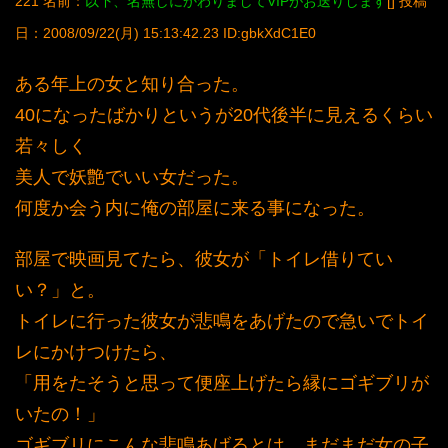
221 名前：
以下、名無しにかわりましてVIPがお送りします
[] 投稿
日：2008/09/22(月) 15:13:42.23 ID:gbkXdC1E0
ある年上の女と知り合った。
40になったばかりというが20代後半に見えるくらい
若々しく
美人で妖艶でいい女だった。
何度か会う内に俺の部屋に来る事になった。
部屋で映画見てたら、彼女が「トイレ借りてい
い？」と。
トイレに行った彼女が悲鳴をあげたので急いでトイ
レにかけつけたら、
「用をたそうと思って便座上げたら縁にゴギブリが
いたの！」
ゴギブリにこんな悲鳴あげるとは、まだまだ女の子