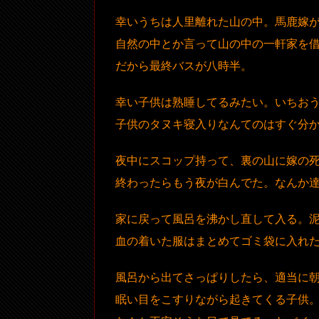
幸いうちは人里離れた山の中。馬鹿嫁
自然の中とか言って山の中の一軒家を
だから最終バスが八時半。
幸い子供は熟睡してるみたい。いちお
子供のタヌキ寝入りなんてのはすぐ分
夜中にスコップ持って、裏の山に嫁の
終わったらもう夜が白んでた。なんか
家に戻って風呂を沸かし直して入る。
血の着いた服はまとめてゴミ袋に入れ
風呂から出てさっぱりしたら、適当に
眠い目をこすりながら起きてくる子供