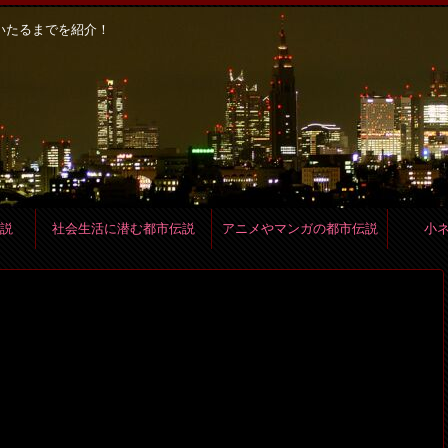
いたるまでを紹介！
説
社会生活に潜む都市伝説
アニメやマンガの都市伝説
小