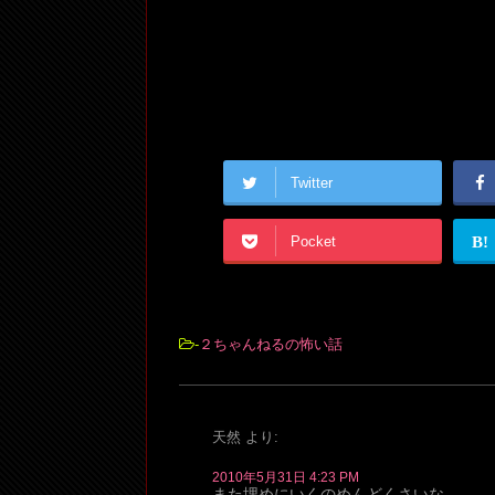
Twitter
Pocket
B!
-
２ちゃんねるの怖い話
天然
より:
2010年5月31日 4:23 PM
また埋めにいくのめんどくさいな