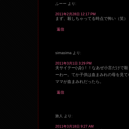
ふーー
より:
2011年2月28日 12:17 PM
まず、殺しちゃってる時点で怖い（笑）
返信
simasima
より:
2011年3月1日 3:29 PM
夫サイテー(◦Д◦)！！なあぜ小言だけ
ーわー。てか子供は血まみれの母を見て
ママが血まみれだったら。
返信
旅人
より:
2011年3月18日 9:27 AM