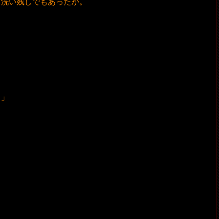
、洗い残しでもあったか。
。
ら」