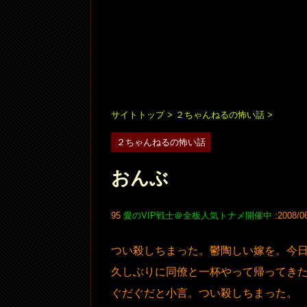
サイトトップ
>
２ちゃんねるの怖い話
>
２ちゃんねるの怖い話
おんぶ
95
愛のVIP戦士＠全板人気トナメ開催中
:2008/0
つい殺しちまった。鬱陶しい嫁を。今
久しぶりに同僚と一杯やって帰ってき
ぐだぐだと小言。つい殺しちまった。