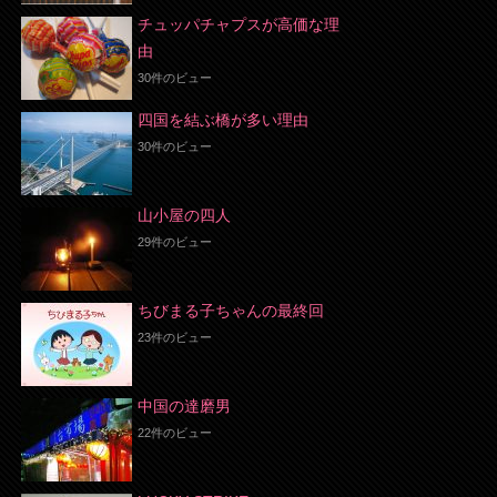
チュッパチャプスが高価な理
由
30件のビュー
四国を結ぶ橋が多い理由
30件のビュー
山小屋の四人
29件のビュー
ちびまる子ちゃんの最終回
23件のビュー
中国の達磨男
22件のビュー