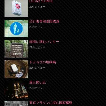
LUCKY STRIKE
22件のビュー
歩行者専用道路標識
22件のビュー
樹海に潜むハンター
22件のビュー
ドジョウの地獄鍋
22件のビュー
最も怖い話
22件のビュー
東京マラソンに潜む国家機密