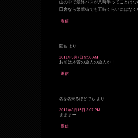
山の中で最終バスが八時半ってことはな
田舎なら繁華街でも五時くらいにはなく
返信
匿名
より:
2011年5月7日 9:50 AM
お前は木曽の旅人の旅人か！
返信
名を名乗るほどでも
より:
2011年8月15日 3:07 PM
まままー
返信