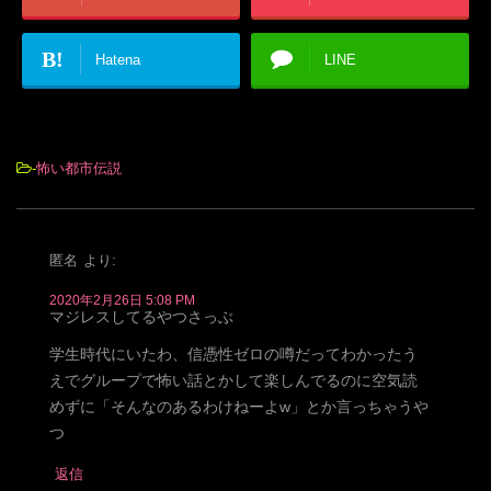
B!
Hatena
LINE
-
怖い都市伝説
匿名
より:
2020年2月26日 5:08 PM
マジレスしてるやつさっぶ
学生時代にいたわ、信憑性ゼロの噂だってわかったう
えでグループで怖い話とかして楽しんでるのに空気読
めずに「そんなのあるわけねーよw」とか言っちゃうや
つ
返信