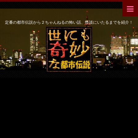
定番の都市伝説から２ちゃんねるの怖い話、怪談にいたるまでを紹介！