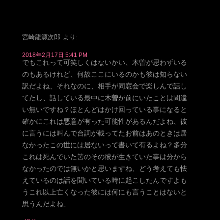
宮崎龍源次郎
より:
2018年2月17日 5:41 PM
でもこれって可笑しくはないかい、木曽が思わずいる
のもあるけれど、何故ここにいるのかも彼は知らない
訳だよね、それなのに、相手が同窓会で楽しんで話し
てたし、話している最中に木曽が前にいたことは間違
い無いですね？ほとんどはかけ回っている事になると
確かにこれは悪意が有った可能性があるんだよね、彼
に言うには叫んで台詞が載ってたお前はあのときは居
なかったこの世には居ないって書いて有るよね？多分
これは死んでいた筈のその彼が生きていた事は分から
なかったのでは無いかと思いますね、どう考えても怯
えているのは話を聞いている時に起こしたんですよも
うこれ以上亡くなった彼には何にも言うことはないと
思うんだよね、