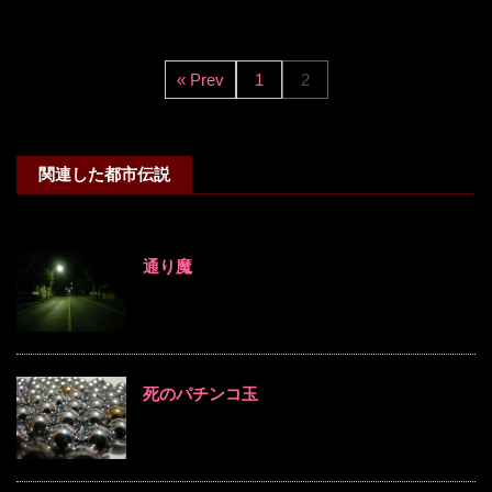
« Prev
1
2
関連した都市伝説
通り魔
死のパチンコ玉