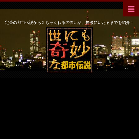
定番の都市伝説から２ちゃんねるの怖い話、怪談にいたるまでを紹介！