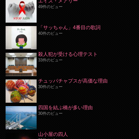
エイズ・メアリー
49件のビュー
「サッちゃん」4番目の歌詞
40件のビュー
殺人犯が受ける心理テスト
33件のビュー
チュッパチャプスが高価な理由
30件のビュー
四国を結ぶ橋が多い理由
30件のビュー
山小屋の四人