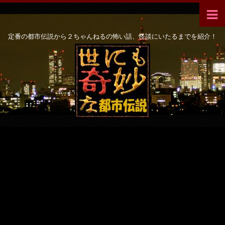
定番の都市伝説から２ちゃんねるの怖い話、怪談にいたるまでを紹介！