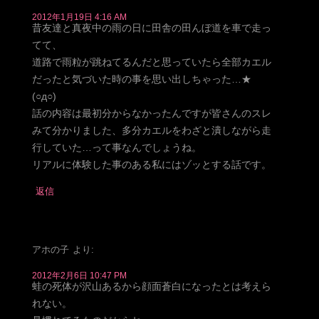
2012年1月19日 4:16 AM
昔友達と真夜中の雨の日に田舎の田んぼ道を車で走っ
てて、
道路で雨粒が跳ねてるんだと思っていたら全部カエル
だったと気づいた時の事を思い出しちゃった…★
(○д○)
話の内容は最初分からなかったんですが皆さんのスレ
みて分かりました、多分カエルをわざと潰しながら走
行していた…って事なんでしょうね。
リアルに体験した事のある私にはゾッとする話です。
返信
アホの子
より:
2012年2月6日 10:47 PM
蛙の死体が沢山あるから顔面蒼白になったとは考えら
れない。