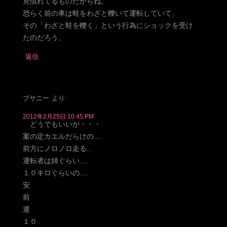
見慣れてるものだからね。
恐らく前の車は蛙をわざと轢いて運転していて、
その「わざと蛙を轢く」という行為にショックを受け
たのだろう。
返信
ブサニー
より:
2012年2月25日 10:45 PM
どうでもいいが・・・
案の定カエルだらけの....
前方にノロノロ走る...
運転者は姉ぐらい....
１０キロぐらいの....
安
前
運
１０