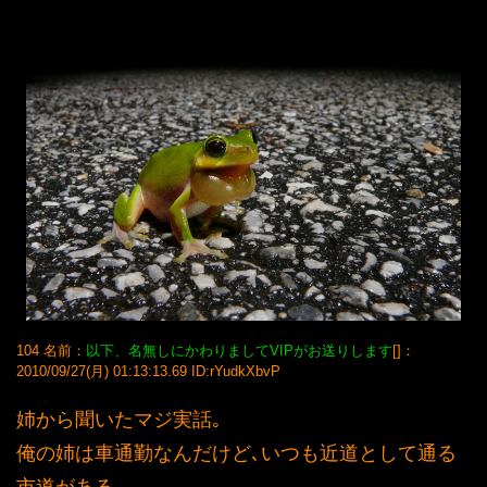
104 名前：
以下、名無しにかわりましてVIPがお送りします
[]：
2010/09/27(月) 01:13:13.69 ID:rYudkXbvP
姉から聞いたマジ実話｡
俺の姉は車通勤なんだけど､いつも近道として通る