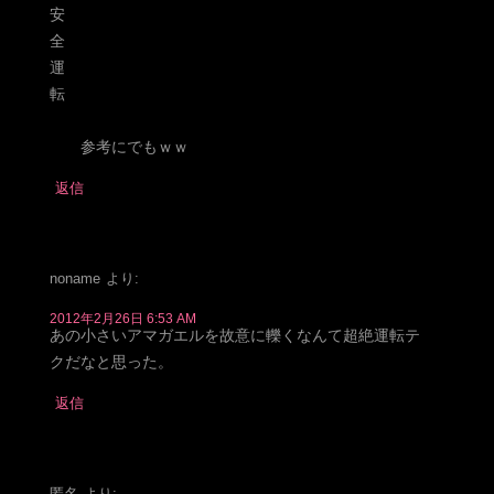
安
全
運
転
参考にでもｗｗ
返信
noname
より:
2012年2月26日 6:53 AM
あの小さいアマガエルを故意に轢くなんて超絶運転テ
クだなと思った。
返信
匿名
より: