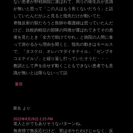
ない患者が野戦病院に運ばれて、周りの衛生兵が意識
が無いと思って「この人はもう長くないだろう」と話
していたんだがふと見ると指先だけが動いてた
脊髄反射の類だろうと医師や看護婦は思っていたんだ
けど、比較的軽症の部隊の同僚が運ばれてきてその患
者を見たとき「全力で助けてやれ」と病院の人間に食
って掛かるから理由を聞くと、指先の動きはモールス
で、「タスケロ、オレハマダイキテイル」「ゼンブキ
コエテイルゾ」と繰り返し打っていたそうだ・・・
教訓として声を出せず動くこともできない患者でも意
識が無いとは限らないって話
返信
匿名
より:
2022年8月26日 2:25 PM
老人とかでもありそうなパターンね。
無表情で無反応だけど、実はボケたわけじゃなく、反