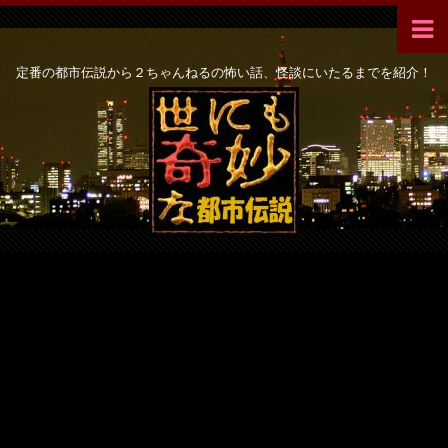
定番の都市伝説から２ちゃんねるの怖い話、怪談にいたるまでを紹介！