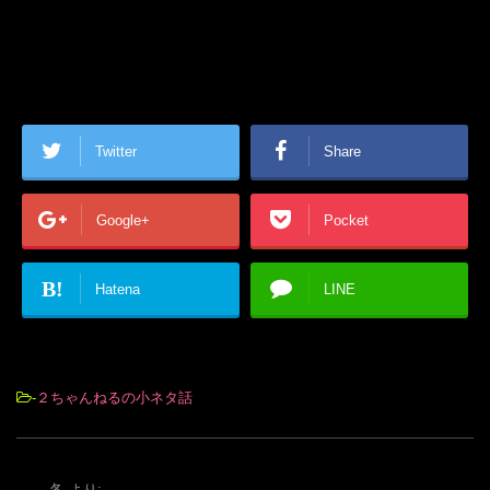
Twitter
Share
Google+
Pocket
B!
Hatena
LINE
-
２ちゃんねるの小ネタ話
各
より: