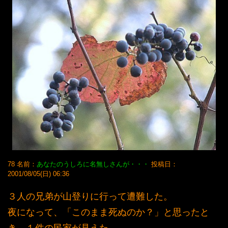
78 名前：
あなたのうしろに名無しさんが・・・
投稿日：
2001/08/05(日) 06:36
３人の兄弟が山登りに行って遭難した。
夜になって、「このまま死ぬのか？」と思ったと