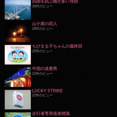
四国を結ぶ橋が多い理由
30件のビュー
山小屋の四人
29件のビュー
ちびまる子ちゃんの最終回
23件のビュー
中国の達磨男
22件のビュー
LUCKY STRIKE
22件のビュー
歩行者専用道路標識