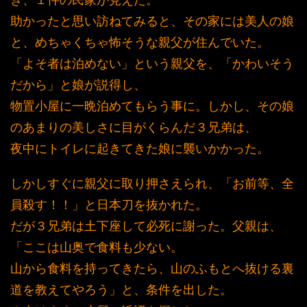
き、１件の民家が見えた。
助かったと思い訪ねてみると、その家には美人の娘
と、めちゃくちゃ怖そうな親父が住んでいた。
「よそ者は泊めない」という親父を、「かわいそう
だから」と娘が説得し、
物置小屋に一晩泊めてもらう事に。しかし、その娘
のあまりの美しさに目がくらんだ３兄弟は、
夜中にトイレに起きてきた娘に襲いかかった。
しかしすぐに親父に取り押さえられ、「お前等、全
員殺す！！」と日本刀を抜かれた。
だが３兄弟は土下座して必死に謝った。父親は、
「ここは山奥で食料も少ない。
山から食料を持ってきたら、山のふもとへ抜ける裏
道を教えてやろう」と、条件を出した。