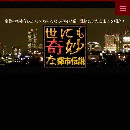
定番の都市伝説から２ちゃんねるの怖い話、怪談にいたるまでを紹介！