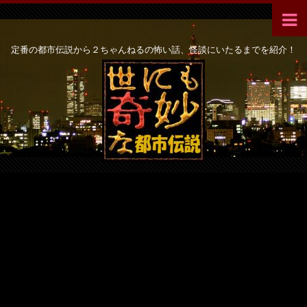
定番の都市伝説から２ちゃんねるの怖い話、怪談にいたるまでを紹介！