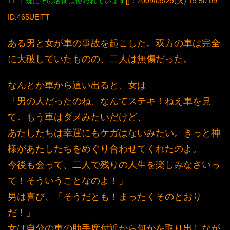
11 ：
既にその名前は使われています
[]：2009/09/29(火) 19:50:09
ID:465UElTT
ある男と女が車の事故を起こした。双方の車は完全
に大破していたものの、二人は無傷だった。
なんとか車から這い出ると、女は
「男の人だったのね、なんてステキ！ねえ車を見
て。もう車はダメみたいだけど、
あたしたちは幸運にもケガはないみたい。きっと神
様があたしたちをめぐり合わせてくれたのよ。
今後も会って、二人で残りの人生を楽しみなさいっ
て！そういうことなのよ！」
男は喜び、「そうだとも！まったくそのとおり
だ！」
女は自分の車の助手席付近から何かを取り出しなが