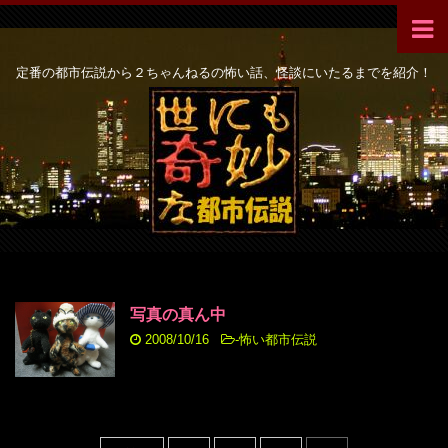
定番の都市伝説から２ちゃんねるの怖い話、怪談にいたるまでを紹介！
写真の真ん中
2008/10/16
-
怖い都市伝説